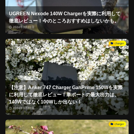
UGREEN Nexode 140W Chargerを実際に利用して
徹底レビュー！今のところおすすめはしないかも。
2024年3月31日
charger
【注意】Anker 747 Charger GanPrime 150Wを実際
に利用して徹底レビュー！単ポートの最大出力は、
140Wではなく100Wしか出ない！
2024年3月31日
charger