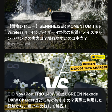
【徹底レビュー】SENNHEISER MOMENTUM True
Wireless 4：ゼンハイザー 4世代の音質とノイズキャ
ンセリングの実力は？壊れやすいのは本当？
2024年10月20日
charger
CIO NovaPort TRIO 140W3CとUGREEN Nexode
140W Chargerはどっちがおすすめ？実際に利用した
経験から、違いを比較して解説！
2024年6月2日