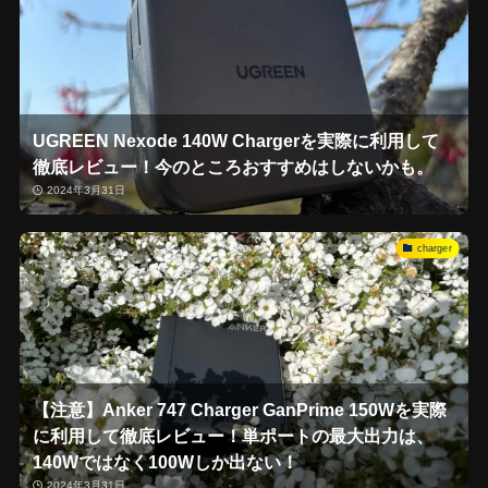
UGREEN Nexode 140W Chargerを実際に利用して
徹底レビュー！今のところおすすめはしないかも。
2024年3月31日
charger
【注意】Anker 747 Charger GanPrime 150Wを実際
に利用して徹底レビュー！単ポートの最大出力は、
140Wではなく100Wしか出ない！
2024年3月31日