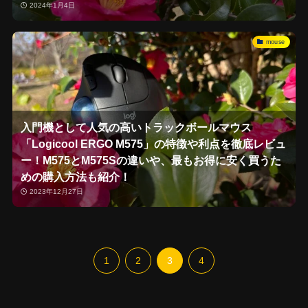
2024年1月4日
mouse
入門機として人気の高いトラックボールマウス
「Logicool ERGO M575」の特徴や利点を徹底レビュ
ー！M575とM575Sの違いや、最もお得に安く買うた
めの購入方法も紹介！
2023年12月27日
1
2
3
4