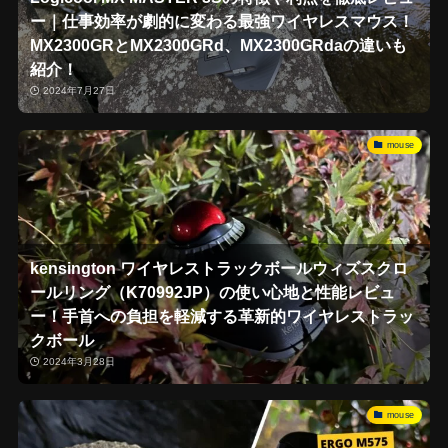
ー｜仕事効率が劇的に変わる最強ワイヤレスマウス！
MX2300GRとMX2300GRd、MX2300GRdaの違いも
紹介！
2024年7月27日
mouse
kensington ワイヤレストラックボールウィズスクロ
ールリング（K70992JP）の使い心地と性能レビュ
ー！手首への負担を軽減する革新的ワイヤレストラッ
クボール
2024年3月28日
mouse