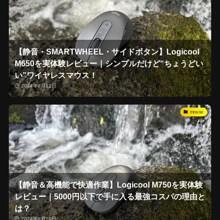
【静音・SMARTWHEEL・サイドボタン】Logicool
M650を実体験レビュー｜シンプルだけど“ちょうどい
い”ワイヤレスマウス！
2024年8月11日
mouse
【静音＆高機能で快適作業】Logicool M750を実体験
レビュー｜5000円以下で手に入る最強コスパの理由と
は？
2024年8月10日