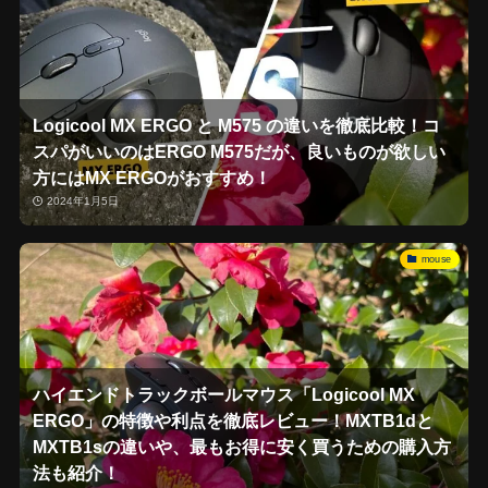
Logicool MX ERGO と M575 の違いを徹底比較！コ
スパがいいのはERGO M575だが、良いものが欲しい
方にはMX ERGOがおすすめ！
2024年1月5日
mouse
ハイエンドトラックボールマウス「Logicool MX
ERGO」の特徴や利点を徹底レビュー！MXTB1dと
MXTB1sの違いや、最もお得に安く買うための購入方
法も紹介！