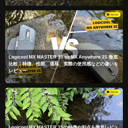
mouse
Logicool MX MASTER 3S vs MX Anywhere 3S 徹底
比較！特徴、性能、価格、実際の使用感などの違いを
レビュー
2024年7月28日
mouse
Logicool MX MASTER 3Sの特徴や利点を徹底レビュ