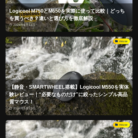
Logicool M750とM650を実際に使って比較｜どっち
を買うべき？違いと選び方を徹底解説
2024年8月11日
mouse
【静音・SMARTWHEEL搭載】Logicool M550を実体
験レビュー｜“必要なものだけ”に絞ったシンプル高品
質マウス！
2024年8月11日
mouse