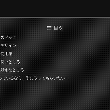
目次
roのスペック
roのデザイン
oの使用感
roの良いところ
roの残念なところ
っているなら、手に取ってもらいたい！