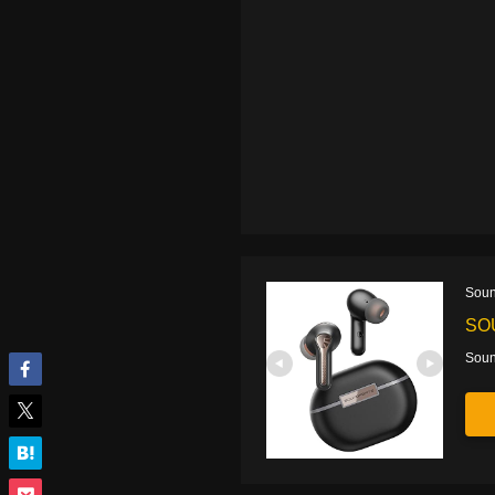
Sou
SO
Sou