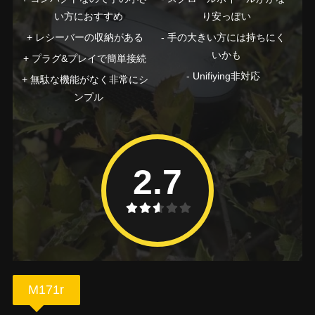
い方におすすめ
り安っぽい
レシーバーの収納がある
手の大きい方には持ちにく
いかも
プラグ&プレイで簡単接続
Unifiying非対応
無駄な機能がなく非常にシ
ンプル
2.7
M171r