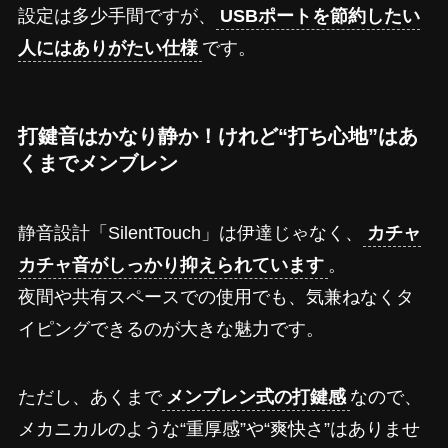
設定は多少手間ですが、
USBポートを節約したい
人にはありがたい仕様
です。
打鍵音はかなり静か！けれど“打ち心地”はあ
くまでメンブレン
静音設計「SilentTouch」は伊達じゃなく、
カチャ
カチャ音がしっかり抑えられています
。
夜間や共有スペースでの使用でも、気兼ねなくタ
イピングできるのが大きな魅力です。
ただし、あくまで
メンブレン式の打鍵感
なので、
メカニカルのような“重厚感”や“爽快さ”はありませ