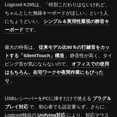
Logicool K295は、「特別こだわりはないけれど、
ちゃんとした無線キーボードがほしい」という人
にちょうどいい、
シンプル＆実用性重視の静音キ
ーボード
です。
最大の特長は、
従来モデル比90％の打鍵音をカッ
トする「SilentTouch」構造
。静音性が高く、タイ
ピング音が気にならないので、
オフィスでの使用
はもちろん、在宅ワークや夜間作業にもぴった
り
。
USBレシーバーをPCに挿すだけで使える
プラグ＆
プレイ対応
で、初心者でも設定要らず。さらに、
Logicool独自の
Unifying対応
により、対応マウス