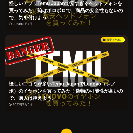
怪しいアプリTemu Japanで安すぎるヘッドフォンを
買ってみた！箱はボロボロで、商品の安全性もないの
で、気を付けよう
2023年9月7日
激安イヤホン
怪しい口コミが多いTemu JapanでLenovo（レノ
ボ）のイヤホンを買ってみた！偽物の可能性が高いの
で、購入は控えよう。
2023年9月5日